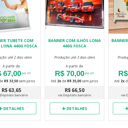
ER TUBETE COM
BANNER COM ILHÓS LONA
BANNER
 LONA 440G FOSCA
440G FOSCA
ção: até 2 dias úteis
Produção: até 3 dias úteis
Produç
A partir de
A partir de
 67,00
R$ 70,00
R$
por m²
por m²
de
R$ 33,50
sem juros
Até
2x
de
R$ 35,00
sem juros
Até
2x
d
R$ 63,65
R$ 66,50
 Depósito bancário
via Depósito bancário
via 
DETALHES
DETALHES