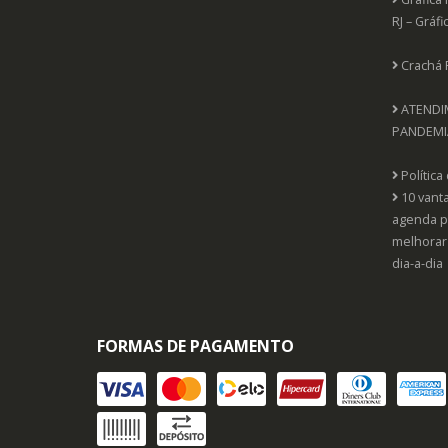
RJ – Gráfi
Crachá 
ATENDI
PANDEMI
Política
10 vant
agenda p
melhorar
dia-a-dia
FORMAS DE PAGAMENTO