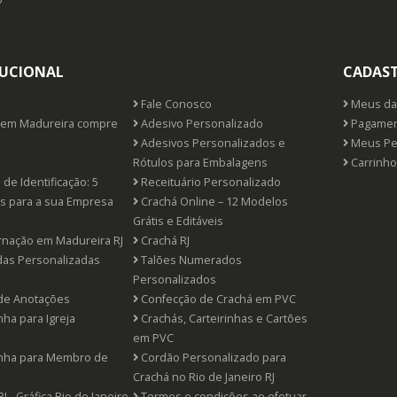
TUCIONAL
CADAS
Fale Conosco
Meus da
em Madureira compre
Adesivo Personalizado
Pagamen
Adesivos Personalizados e
Meus Pe
Rótulos para Embalagens
Carrinho
de Identificação: 5
Receituário Personalizado
os para a sua Empresa
Crachá Online – 12 Modelos
Grátis e Editáveis
nação em Madureira RJ
Crachá RJ
s Personalizadas
Talões Numerados
Personalizados
de Anotações
Confecção de Crachá em PVC
nha para Igreja
Crachás, Carteirinhas e Cartões
em PVC
inha para Membro de
Cordão Personalizado para
Crachá no Rio de Janeiro RJ
RJ - Gráfica Rio de Janeiro
Termos e condições ao efetuar