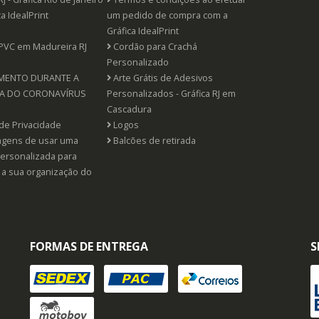
ca IdealPrint
um pedido de compra com a
Gráfica IdealPrint
PVC em Madureira RJ
Cordão para Crachá
Personalizado
MENTO DURANTE A
Arte Grátis de Adesivos
A DO CORONAVÍRUS
Personalizados - Gráfica RJ em
Cascadura
 de Privacidade
Logos
agens de usar uma
Balcões de retirada
ersonalizada para
 a sua organização do
FORMAS DE ENTREGA
S