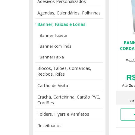
Adesivos Personalizados
Agendas, Calendários, Folhinhas
Banner, Faixas e Lonas
Banner Tubete
BANN
Banner com Ilhós
CORDA
Banner Faixa
Produ
Blocos, Talões, Comandas,
Recibos, Rifas
R$
Cartão de Visita
Até
2x
Crachá, Carteirinha, Cartão PVC,
via
Cordões
Folders, Flyers e Panfletos
Receituários