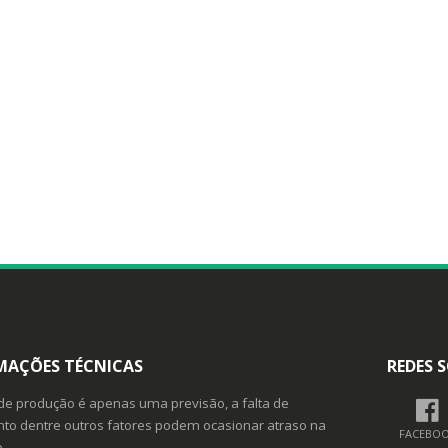
MAÇÕES TÉCNICAS
REDES S
de produção é apenas uma previsão, a falta de
o dentre outros fatores podem ocasionar atraso na
FACEBO
o