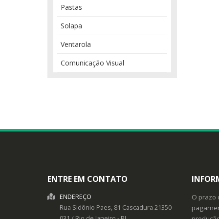
Pastas
Solapa
Ventarola
Comunicação Visual
ENTRE EM CONTATO
INFOR
ENDEREÇO
O prazo 
Rua Sidônio Paes, 81
Cascadura
21350-
pagament
031
/
Rio de Janeiro
- RJ
produçã