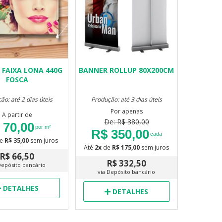
 FAIXA LONA 440G
BANNER ROLLUP 80X200CM
FOSCA
ão: até 2 dias úteis
Produção: até 3 dias úteis
Por apenas
A partir de
De: R$ 380,00
 70,00
por m²
R$ 350,00
cada
e
R$ 35,00
sem juros
Até
2x
de
R$ 175,00
sem juros
R$ 66,50
R$ 332,50
Depósito bancário
via Depósito bancário
DETALHES
DETALHES