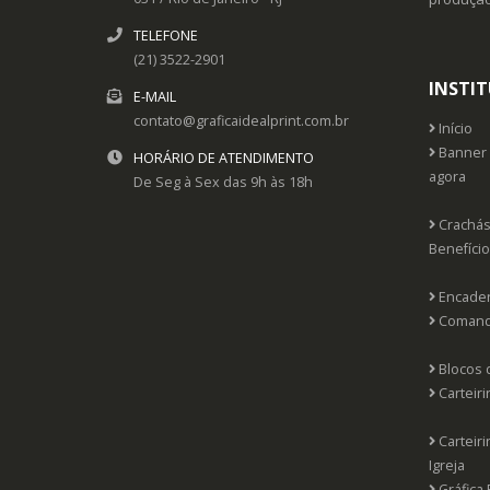
TELEFONE
(21) 3522-2901
INSTI
E-MAIL
contato@graficaidealprint.com.br
Início
Banner 
HORÁRIO DE ATENDIMENTO
agora
De Seg à Sex das 9h às 18h
Crachás 
Benefíci
Encader
Comanda
Blocos 
Carteiri
Carteir
Igreja
Gráfica 