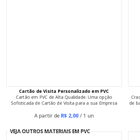
Cartão de Visita Personalizado em PVC
Cartão em PVC de Alta Qualidade. Uma opção
Cra
Sofisticada de Cartão de Visita para a sua Empresa
de ba
A partir de
R$ 2,00
/ 1 un
VEJA OUTROS MATERIAIS EM PVC