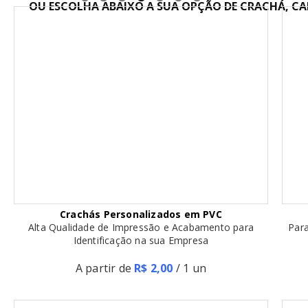
OU ESCOLHA ABAIXO A SUA OPÇÃO DE CRACHÁ, CA
Crachás Personalizados em PVC
Alta Qualidade de Impressão e Acabamento para
Para
Identificação na sua Empresa
A partir de
R$ 2,00
/ 1 un