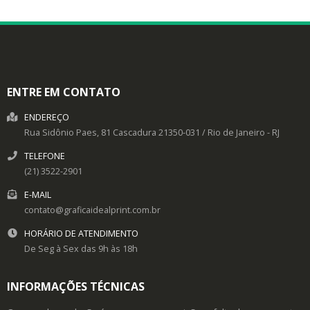
ENTRE EM CONTATO
ENDEREÇO
Rua Sidônio Paes, 81
Cascadura
21350-031
/
Rio de Janeiro
- RJ
TELEFONE
(21) 3522-2901
E-MAIL
contato@graficaidealprint.com.br
HORÁRIO DE ATENDIMENTO
De Seg à Sex das 9h às 18h
INFORMAÇÕES TÉCNICAS