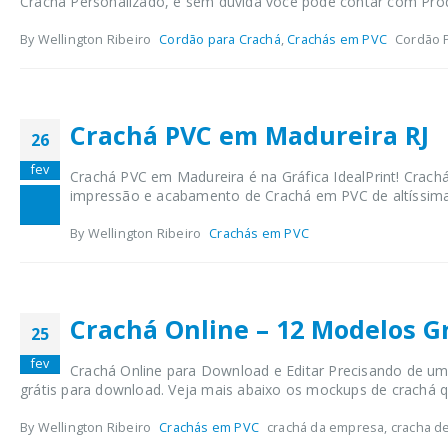
Crachá Personalizado, e sem dúvida você pode contar com Produ
By Wellington Ribeiro
Cordão para Crachá
,
Crachás em PVC
Cordão P
Crachá PVC em Madureira RJ
26
fev
Crachá PVC em Madureira é na Gráfica IdealPrint! Crachá
impressão e acabamento de Crachá em PVC de altíssima 
By Wellington Ribeiro
Crachás em PVC
Crachá Online – 12 Modelos Gr
25
fev
Crachá Online para Download e Editar Precisando de um m
grátis para download. Veja mais abaixo os mockups de crachá qu
By Wellington Ribeiro
Crachás em PVC
crachá da empresa, cracha de 