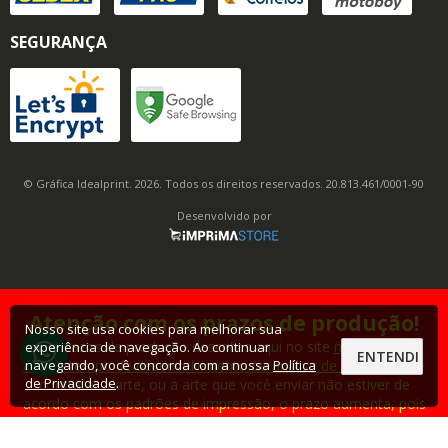
SEGURANÇA
© Gráfica Idealprint. 2026. Todos os direitos reservados. 20.813.461/0001-90
Desenvolvido por
Atenção com os prazos de produção!
Nosso site usa cookies para melhorar sua
Os prazos de produção descritos aqui no site
não contam
experiência de navegação. Ao continuar
ENTENDI
com o tempo de desenvolvimento ou análise de arte
! Se você
navegando, você concorda com a nossa
Política
de Privacidade
.
contratar a arte, ou a arte que você enviar não estiver de
acordo com os padrões de impressão, o prazo aumenta, pois
o prazo informado aqui no site contempla somente a
produção, e não desenvolvimento/ajuste de arte e nem frete.