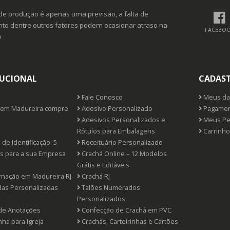
de produção é apenas uma previsão, a falta de
o dentre outros fatores podem ocasionar atraso na
FACEBO
o
TUCIONAL
CADAS
Fale Conosco
Meus da
em Madureira compre
Adesivo Personalizado
Pagamen
Adesivos Personalizados e
Meus Pe
Rótulos para Embalagens
Carrinho
de Identificação: 5
Receituário Personalizado
os para a sua Empresa
Crachá Online – 12 Modelos
Grátis e Editáveis
nação em Madureira RJ
Crachá RJ
s Personalizadas
Talões Numerados
Personalizados
de Anotações
Confecção de Crachá em PVC
nha para Igreja
Crachás, Carteirinhas e Cartões