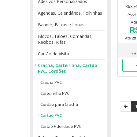
Adesivos Personalizados
86x5
Agendas, Calendários, Folhinhas
Produ
Aci
Banner, Faixas e Lonas
R
Blocos, Talões, Comandas,
Até
2x
Recibos, Rifas
Cartão de Visita
via
Crachá, Carteirinha, Cartão
PVC, Cordões
Crachá PVC
Carteirinha PVC
Cordão para Crachá
Cartão PVC
Cartão Fidelidade PVC