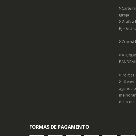
Carteir
Igreja
Gráfica 
RJ – Gráfi
Crachá 
ATENDI
PANDEMI
Política
10 vant
agenda p
melhorar
dia-a-dia
FORMAS DE PAGAMENTO