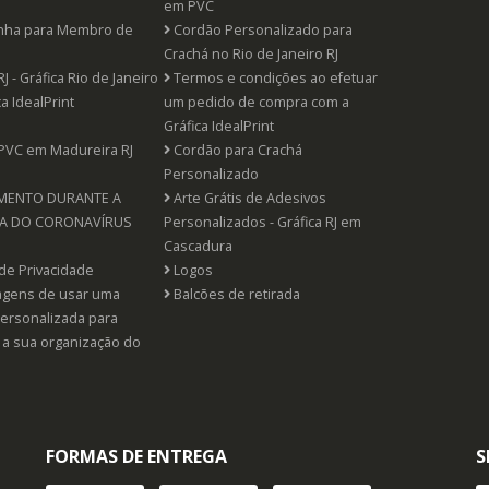
em PVC
inha para Membro de
Cordão Personalizado para
Crachá no Rio de Janeiro RJ
RJ - Gráfica Rio de Janeiro
Termos e condições ao efetuar
ca IdealPrint
um pedido de compra com a
Gráfica IdealPrint
PVC em Madureira RJ
Cordão para Crachá
Personalizado
MENTO DURANTE A
Arte Grátis de Adesivos
A DO CORONAVÍRUS
Personalizados - Gráfica RJ em
Cascadura
 de Privacidade
Logos
agens de usar uma
Balcões de retirada
ersonalizada para
 a sua organização do
FORMAS DE ENTREGA
S