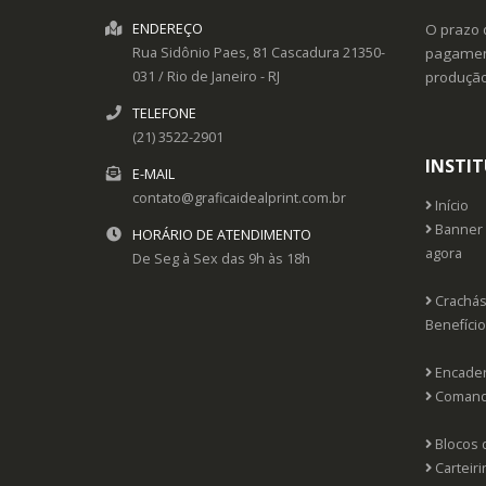
ENDEREÇO
O prazo 
Rua Sidônio Paes, 81
Cascadura
21350-
pagament
031
/
Rio de Janeiro
- RJ
produçã
TELEFONE
(21) 3522-2901
INSTI
E-MAIL
contato@graficaidealprint.com.br
Início
Banner 
HORÁRIO DE ATENDIMENTO
agora
De Seg à Sex das 9h às 18h
Crachás 
Benefíci
Encader
Comanda
Blocos 
Carteiri