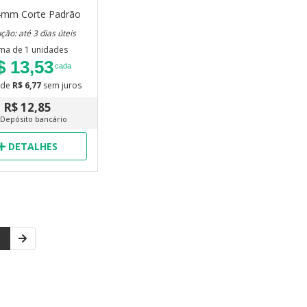
4mm
Corte Padrão
ção: até 3 dias úteis
ma de 1 unidades
$ 13,53
cada
de
R$ 6,77
sem juros
R$ 12,85
 Depósito bancário
DETALHES
1