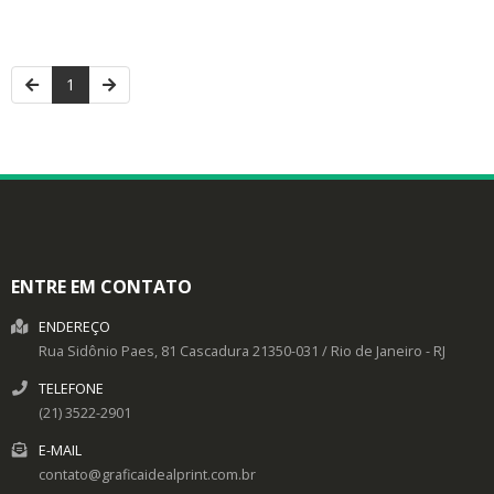
1
ENTRE EM CONTATO
ENDEREÇO
Rua Sidônio Paes, 81
Cascadura
21350-031
/
Rio de Janeiro
- RJ
TELEFONE
(21) 3522-2901
E-MAIL
contato@graficaidealprint.com.br