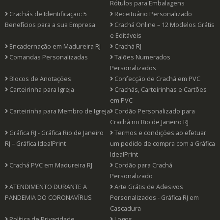
Rótulos para Embalagens
Crachás de Identificação: 5
Receituário Personalizado
Benefícios para a sua Empresa
Crachá Online – 12 Modelos Grátis
e Editáveis
Encadernação em Madureira RJ
Crachá RJ
Comandas Personalizadas
Talões Numerados
Personalizados
Blocos de Anotações
Confecção de Crachá em PVC
Carteirinha para Igreja
Crachás, Carteirinhas e Cartões
em PVC
Carteirinha para Membro de Igreja
Cordão Personalizado para
Crachá no Rio de Janeiro RJ
Gráfica RJ - Gráfica Rio de Janeiro
Termos e condições ao efetuar
RJ – Gráfica IdealPrint
um pedido de compra com a Gráfica
IdealPrint
Crachá PVC em Madureira RJ
Cordão para Crachá
Personalizado
ATENDIMENTO DURANTE A
Arte Grátis de Adesivos
PANDEMIA DO CORONAVÍRUS
Personalizados - Gráfica RJ em
Cascadura
Política de Privacidade
Logos