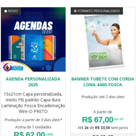
NOVO
FORMATO PERSONALIZADO
AGENDA PERSONALIZADA
BANNER TUBETE COM CORDA
2025
LONA 440G FOSCA
15x21cm
Capa personalizada,
Produção: até 2 dias úteis
miolo PB padrão
Capa dura
Laminação Fosca
Encadernação
Wire-O PRETO
A partir de
R$ 67,00
Produção: a partir de 3 dias úteis*
por m²
Acima de 1 unidades
Até
2x
de
R$ 33,50
sem juros
R$ 62,00
cada