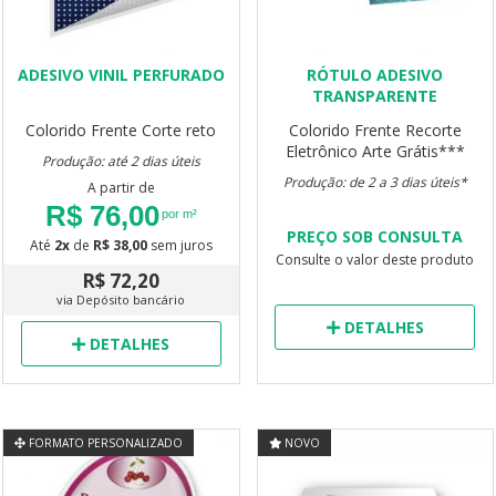
ADESIVO VINIL PERFURADO
RÓTULO ADESIVO
TRANSPARENTE
Colorido Frente
Corte reto
Colorido Frente
Recorte
Eletrônico
Arte Grátis***
Produção: até 2 dias úteis
Produção: de 2 a 3 dias úteis*
A partir de
R$ 76,00
por m²
PREÇO SOB CONSULTA
Até
2x
de
R$ 38,00
sem juros
Consulte o valor deste produto
R$ 72,20
via Depósito bancário
DETALHES
DETALHES
FORMATO PERSONALIZADO
NOVO