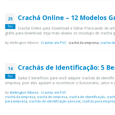
Crachá Online – 12 Modelos Gr
25
fev
Crachá Online para Download e Editar Precisando de um m
grátis para download. Veja mais abaixo os mockups de crachá qu
By Wellington Ribeiro
Crachás em PVC
crachá da empresa,
cracha de
Crachás de Identificação: 5 B
14
fev
Saiba 5 benefícios para você adquirir crachás de identi
empresa, pois eles ajudam a reconhecer o funcionário, setor e c
By
Wellington Ribeiro
Crachás em PVC
crachá da empresa
,
crachá de empresa
,
cracha de identificação
,
crach
para empresa
,
crachás de identificação pessoal
,
crachas para empre