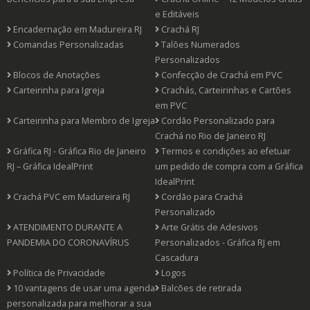
Benefícios para a sua Empresa
Crachá Online – 12 Modelos Grátis
e Editáveis
Encadernação em Madureira RJ
Crachá RJ
Comandas Personalizadas
Talões Numerados
Personalizados
Blocos de Anotações
Confecção de Crachá em PVC
Carteirinha para Igreja
Crachás, Carteirinhas e Cartões
em PVC
Carteirinha para Membro de Igreja
Cordão Personalizado para
Crachá no Rio de Janeiro RJ
Gráfica RJ - Gráfica Rio de Janeiro
Termos e condições ao efetuar
RJ – Gráfica IdealPrint
um pedido de compra com a Gráfica
IdealPrint
Crachá PVC em Madureira RJ
Cordão para Crachá
Personalizado
ATENDIMENTO DURANTE A
Arte Grátis de Adesivos
PANDEMIA DO CORONAVÍRUS
Personalizados - Gráfica RJ em
Cascadura
Política de Privacidade
Logos
10 vantagens de usar uma agenda
Balcões de retirada