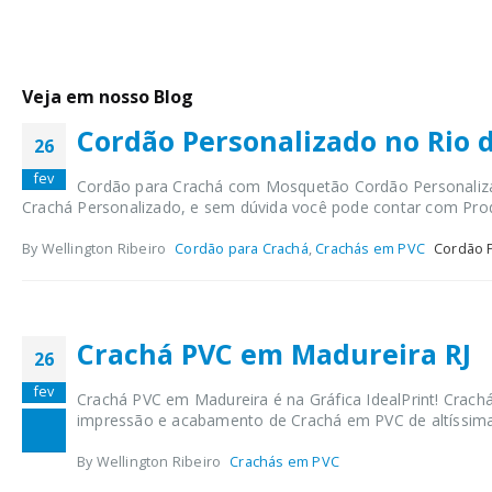
Veja em nosso Blog
Cordão Personalizado no Rio d
26
fev
Cordão para Crachá com Mosquetão Cordão Personalizad
Crachá Personalizado, e sem dúvida você pode contar com Produ
By Wellington Ribeiro
Cordão para Crachá
,
Crachás em PVC
Cordão P
Crachá PVC em Madureira RJ
26
fev
Crachá PVC em Madureira é na Gráfica IdealPrint! Crachá
impressão e acabamento de Crachá em PVC de altíssima 
By Wellington Ribeiro
Crachás em PVC