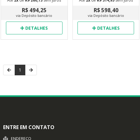
Até
2x
de
R$ 260,13
sem juros
Até
2x
de
R$ 314,95
sem juros
R$ 494,25
R$ 598,40
via Depósito bancário
via Depósito bancário
DETALHES
DETALHES
1
ENTRE EM CONTATO
ENDEREÇO