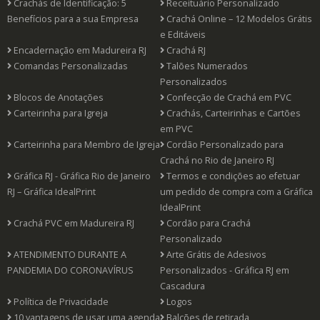
Crachás de Identificação: 5
Receituário Personalizado
Benefícios para a sua Empresa
Crachá Online – 12 Modelos Grátis
e Editáveis
Encadernação em Madureira RJ
Crachá RJ
Comandas Personalizadas
Talões Numerados
Personalizados
Blocos de Anotações
Confecção de Crachá em PVC
Carteirinha para Igreja
Crachás, Carteirinhas e Cartões
em PVC
Carteirinha para Membro de Igreja
Cordão Personalizado para
Crachá no Rio de Janeiro RJ
Gráfica RJ - Gráfica Rio de Janeiro
Termos e condições ao efetuar
RJ – Gráfica IdealPrint
um pedido de compra com a Gráfica
IdealPrint
Crachá PVC em Madureira RJ
Cordão para Crachá
Personalizado
ATENDIMENTO DURANTE A
Arte Grátis de Adesivos
PANDEMIA DO CORONAVÍRUS
Personalizados - Gráfica RJ em
Cascadura
Política de Privacidade
Logos
10 vantagens de usar uma agenda
Balcões de retirada