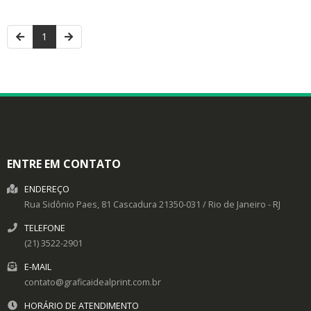
1
ENTRE EM CONTATO
ENDEREÇO
Rua Sidônio Paes, 81
Cascadura
21350-031
/
Rio de Janeiro
- RJ
TELEFONE
(21) 3522-2901
E-MAIL
contato@graficaidealprint.com.br
HORÁRIO DE ATENDIMENTO