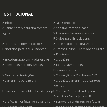
INSTITUCIONAL
Início
Fale Conosco
Banner em Madureira compre
Adesivo Personalizado
agora
Adesivos Personalizados e
Rótulos para Embalagens
Crachás de Identificação: 5
Receituário Personalizado
Benefícios para a sua Empresa
Crachá Online – 12 Modelos Grátis
e Editáveis
Encadernação em Madureira RJ
Crachá RJ
Comandas Personalizadas
Talões Numerados
Personalizados
Blocos de Anotações
Confecção de Crachá em PVC
Carteirinha para Igreja
Crachás, Carteirinhas e Cartões
em PVC
Carteirinha para Membro de Igreja
Cordão Personalizado para
Crachá no Rio de Janeiro RJ
Gráfica RJ - Gráfica Rio de Janeiro
Termos e condições ao efetuar
RJ – Gráfica IdealPrint
um pedido de compra com a Gráfica