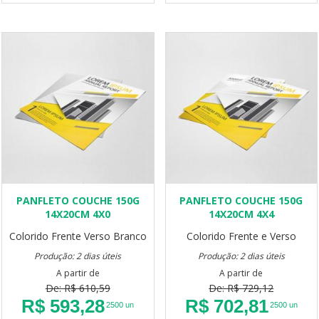
PANFLETO COUCHE 150G
PANFLETO COUCHE 150G
14X20CM 4X0
14X20CM 4X4
Colorido Frente Verso Branco
Colorido Frente e Verso
Produção: 2 dias úteis
Produção: 2 dias úteis
A partir de
A partir de
De: R$ 610,59
De: R$ 729,12
R$ 593,28
R$ 702,81
2500 un
2500 un