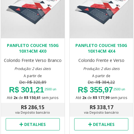
PANFLETO COUCHE 150G
PANFLETO COUCHE 150G
10X14CM 4X0
10X14CM 4X4
Colorido Frente Verso Branco
Colorido Frente e Verso
Produção: 2 dias úteis
Produção: 2 dias úteis
A partir de
A partir de
De: R$ 320,89
De: R$ 384,22
R$ 301,21
R$ 355,97
2500 un
2500 un
Até
2x
de
R$ 150,61
sem juros
Até
2x
de
R$ 177,99
sem juros
R$ 286,15
R$ 338,17
via Depósito bancário
via Depósito bancário
DETALHES
DETALHES