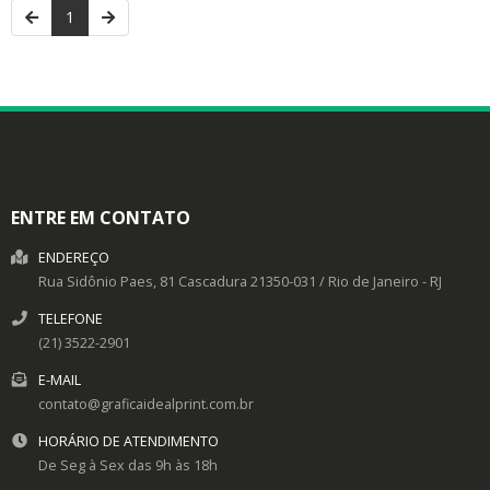
1
ENTRE EM CONTATO
ENDEREÇO
Rua Sidônio Paes, 81
Cascadura
21350-031
/
Rio de Janeiro
- RJ
TELEFONE
(21) 3522-2901
E-MAIL
contato@graficaidealprint.com.br
HORÁRIO DE ATENDIMENTO
De Seg à Sex das 9h às 18h