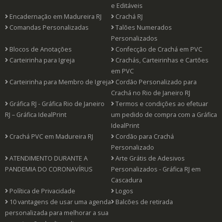
e Editáveis
Encadernação em Madureira RJ
Crachá RJ
Comandas Personalizadas
Talões Numerados
Personalizados
Blocos de Anotações
Confecção de Crachá em PVC
Carteirinha para Igreja
Crachás, Carteirinhas e Cartões
em PVC
Carteirinha para Membro de Igreja
Cordão Personalizado para
Crachá no Rio de Janeiro RJ
Gráfica RJ - Gráfica Rio de Janeiro
Termos e condições ao efetuar
RJ – Gráfica IdealPrint
um pedido de compra com a Gráfica
IdealPrint
Crachá PVC em Madureira RJ
Cordão para Crachá
Personalizado
ATENDIMENTO DURANTE A
Arte Grátis de Adesivos
PANDEMIA DO CORONAVÍRUS
Personalizados - Gráfica RJ em
Cascadura
Política de Privacidade
Logos
10 vantagens de usar uma agenda
Balcões de retirada
personalizada para melhorar a sua