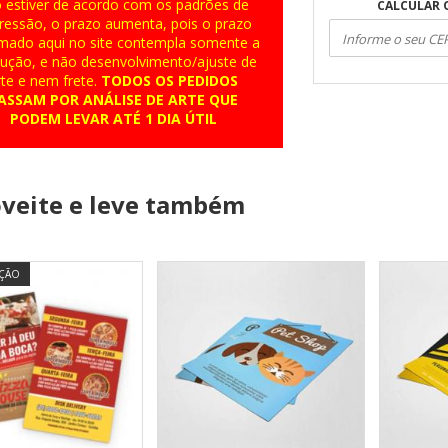
 estiver de acordo com os padrões de
CALCULAR 
ressão, o prazo aumenta, pois o prazo
rmado aqui no site contempla somente a
ução, e não desenvolvimento/ajuste de
rte e nem frete.
TODOS OS PEDIDOS
ASSAM POR ANÁLISE DE ARTE QUE
PODEM LEVAR ATÉ 1 DIA ÚTIL
veite e leve também
ÇÃO