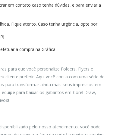
trar em contato caso tenha dúvidas, e para enviar a
ida. Fique atento. Caso tenha urgência, opte por
/RJ
 efetuar a compra na Gráfica
ras para que você personalize Folders, Flyers e
u cliente preferir! Aqui você conta com uma série de
tros para transformar ainda mais seus impressos em
 equipe para baixar os gabaritos em Corel Draw,
ivos!
disponibilizado pelo nosso atendimento, você pode
argem de sangria e área de corte) e enviar o arquivo