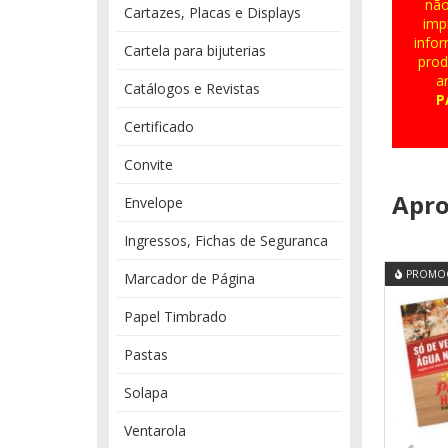
não
Cartazes, Placas e Displays
imp
info
Cartela para bijuterias
prod
a
Catálogos e Revistas
P
Certificado
Convite
Apro
Envelope
Ingressos, Fichas de Seguranca
PROMO
Marcador de Página
Papel Timbrado
Pastas
Solapa
Ventarola