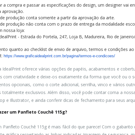
r a compra e passar as especificações do design, um designer vai en
a aprovação.
de produção conta somente a partir da aprovação da arte.
de produção não conta com o prazo de entrega da modalidade escolh
em nossa loja:
IdealPrint - Estrada do Portela, 247, Loja B, Madureira, Rio de Janeiro
ento quanto ao checklist de envio de arquivo, termos e condições ao
t:
https://www.graficaidealprint.com.br/pagina/termos-e-condicoes/
a IdealPrint oferece várias opções de papéis, acabamentos e cobertu
s com criatividade e deixe-os exatamente da forma que você ou o se
tos opcionais, como o corte adicional, serrilha, vinco e vários ou
 totalmente exclusivos. Além disso, você pode contar coma a nossa
p e Illustrator, e ainda conferir dicas de fechamento para seus arqu
zer um Panfleto Couchê 115g?
 Panfleto Couchê 115g é mais fácil do que parece! Com o gabarito 
arte gráfica respeitando as linhas indicadas (margem de segurança, m