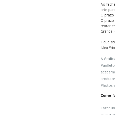
Ao fecha
arte par
O prazo 
O prazo 
retirar 
Gráfica 
Fique at
IdealPrin
A Gráfic
Panfleto
acabamen
produtos
Photosho
Como fa
Fazer um
criar a 