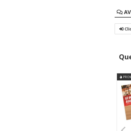
AV
Cli
Que
PRO