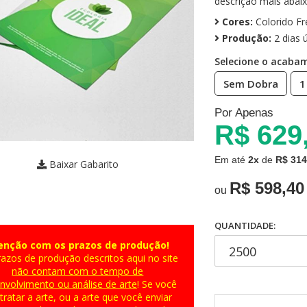
descrição mais abaix
Cores:
Colorido Fr
Produção:
2 dias ú
Selecione o acaba
Sem Dobra
1
Por Apenas
R$ 629
Em até
2x
de
R$ 314
Baixar Gabarito
R$ 598,40
ou
QUANTIDADE:
enção com os prazos de produção!
azos de produção descritos aqui no site
não contam com o tempo de
nvolvimento ou análise de arte
! Se você
tratar a arte, ou a arte que você enviar