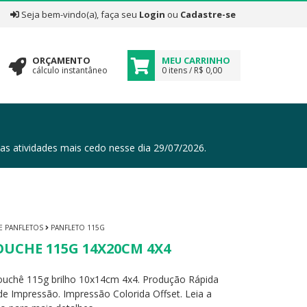
|
Seja bem-vindo(a), faça seu
Login
ou
Cadastre-se
ORÇAMENTO
MEU CARRINHO
cálculo instantâneo
0 itens / R$ 0,00
tividades mais cedo nesse dia 29/07/2026.
 E PANFLETOS
PANFLETO 115G
UCHE 115G 14X20CM 4X4
ouchê 115g brilho 10x14cm 4x4. Produção Rápida
e Impressão. Impressão Colorida Offset. Leia a