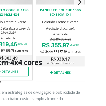
TO COUCHE 115G
PANFLETO COUCHE 150G
PANFLE
0X14CM 4X4
10X14CM 4X4
do Frente e Verso
Colorido Frente e Verso
Produção: 2
2 dias úteis a partir de
Produção: 2 dias úteis
08/01/2024
A partir de
A partir de
R$ 
De: R$ 384,22
319,46
R$ 355,97
2500 un
2500 un
Até
2x
de
e
R$ 159,73
sem juros
Até
2x
de
R$ 177,99
sem juros
R
R$ 303,49
via D
R$ 338,17
cm 4x4 cores
Depósito bancário
via Depósito bancário
DETALHES
DETALHES
o
s em estratégias de divulgação e publicidade de
do ao baixo custo e amplo alcance da