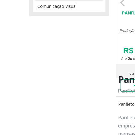
Comunicação Visual
PANF
Produção:
R$ 
Até
2x
via
Pan
Panflet
Panfleto
Panflet
empresa
mensag