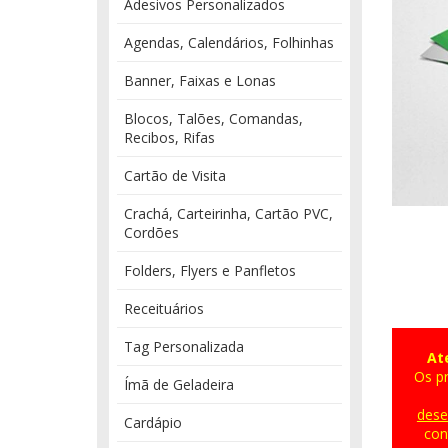
Adesivos Personalizados
Agendas, Calendários, Folhinhas
Banner, Faixas e Lonas
Blocos, Talões, Comandas,
Recibos, Rifas
Cartão de Visita
Crachá, Carteirinha, Cartão PVC,
Cordões
Folders, Flyers e Panfletos
Receituários
Tag Personalizada
At
Os pr
Ímã de Geladeira
dese
Cardápio
con