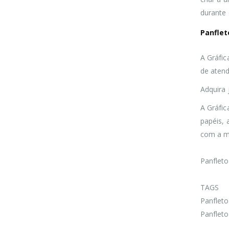
durante
Panflet
A Gráfic
de atend
Adquira 
A Gráfic
papéis,
com a má
Panfleto
TAGS
Panfleto
Panfleto