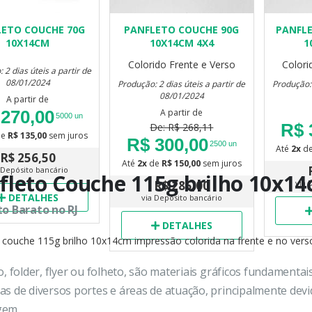
LETO COUCHE 70G
PANFLETO COUCHE 90G
PANFLE
10X14CM
10X14CM 4X4
1
Colorido Frente e Verso
Colori
 2 dias úteis a partir de
08/01/2024
Produção: 2 dias úteis a partir de
Produção: 
08/01/2024
A partir de
270,00
A partir de
5000 un
R$ 
De: R$ 268,11
de
R$ 135,00
sem juros
R$ 300,00
2500 un
Até
2x
d
R$ 256,50
Até
2x
de
R$ 150,00
sem juros
 Depósito bancário
fleto Couche 115g brilho 10x14
R$ 285,00
via 
DETALHES
via Depósito bancário
o Barato no RJ
DETALHES
 couche 115g brilho 10x14cm impressão colorida na frente e no vers
o, folder, flyer ou folheto, são materiais gráficos fundamentai
s de diversos portes e áreas de atuação, principalmente devi
em.