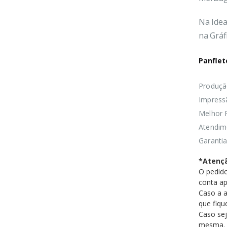
Na Idea
na Gráfi
Panflet
Produçã
Impress
Melhor 
Atendim
Garanti
*Atenç
O pedido
conta a
Caso a a
que fiqu
Caso sej
mesma.