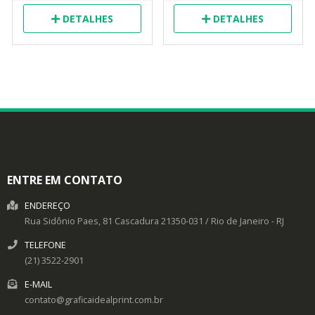
DETALHES
DETALHES
ENTRE EM CONTATO
ENDEREÇO
Rua Sidônio Paes, 81
Cascadura
21350-031
/
Rio de Janeiro
- RJ
TELEFONE
(21) 3522-2901
E-MAIL
contato@graficaidealprint.com.br