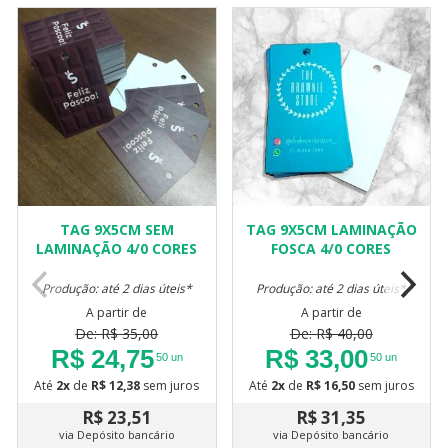
TAG 9X5CM SEM
TAG 9X5CM LAMINAÇÃO
LAMINAÇÃO 4/0 CORES
FOSCA 4/0 CORES
Produção: até 2 dias úteis*
Produção: até 2 dias úteis*
A partir de
A partir de
De: R$ 35,00
De: R$ 40,00
R$ 24,75
R$ 33,00
50 un
50 un
Até
2x
de
R$ 12,38
sem juros
Até
2x
de
R$ 16,50
sem juros
R$ 23,51
R$ 31,35
via Depósito bancário
via Depósito bancário