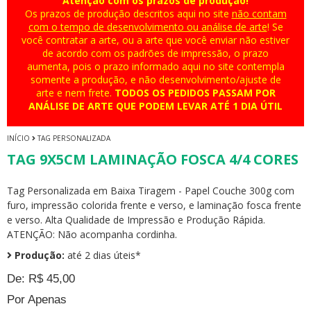
Atenção com os prazos de produção!
Os prazos de produção descritos aqui no site
não contam
com o tempo de desenvolvimento ou análise de arte
! Se
você contratar a arte, ou a arte que você enviar não estiver
de acordo com os padrões de impressão, o prazo
aumenta, pois o prazo informado aqui no site contempla
somente a produção, e não desenvolvimento/ajuste de
arte e nem frete.
TODOS OS PEDIDOS PASSAM POR
ANÁLISE DE ARTE QUE PODEM LEVAR ATÉ 1 DIA ÚTIL
INÍCIO
TAG PERSONALIZADA
TAG 9X5CM LAMINAÇÃO FOSCA 4/4 CORES
Tag Personalizada em Baixa Tiragem - Papel Couche 300g com
furo, impressão colorida frente e verso, e laminação fosca frente
e verso. Alta Qualidade de Impressão e Produção Rápida.
ATENÇÃO: Não acompanha cordinha.
Produção:
até 2 dias úteis*
De: R$ 45,00
Por Apenas