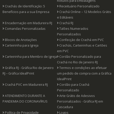
Rótulos para Embalagens
Crachás de Identificação: 5
Receituário Personalizado
Benefícios para a sua Empresa
Crachá Online – 12 Modelos Grátis
e Editáveis
Encadernação em Madureira RJ
Crachá RJ
Comandas Personalizadas
Talões Numerados
Personalizados
Blocos de Anotações
Confecção de Crachá em PVC
Carteirinha para Igreja
Crachás, Carteirinhas e Cartões
em PVC
Carteirinha para Membro de Igreja
Cordão Personalizado para
Crachá no Rio de Janeiro RJ
Gráfica RJ - Gráfica Rio de Janeiro
Termos e condições ao efetuar
RJ – Gráfica IdealPrint
um pedido de compra com a Gráfica
IdealPrint
Crachá PVC em Madureira RJ
Cordão para Crachá
Personalizado
ATENDIMENTO DURANTE A
Arte Grátis de Adesivos
PANDEMIA DO CORONAVÍRUS
Personalizados - Gráfica RJ em
Cascadura
Política de Privacidade
Logos