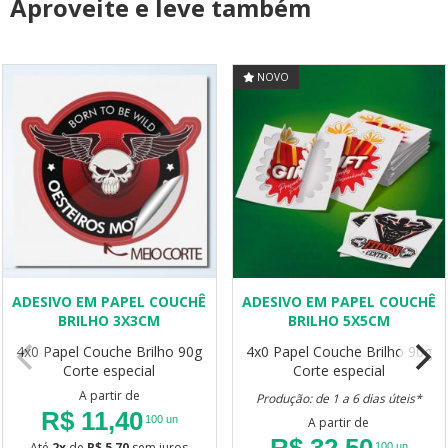
Aproveite e leve também
NOVO
ADESIVO EM PAPEL COUCHÊ
ADESIVO EM PAPEL COUCHÊ
BRILHO 3X3CM
BRILHO 5X5CM
4x0
Papel Couche Brilho 90g
4x0
Papel Couche Brilho 90g
Corte especial
Corte especial
A partir de
Produção: de 1 a 6 dias úteis*
R$ 11,40
100 un
A partir de
R$ 32,50
Até
2x
de
R$ 5,70
sem juros
100 un